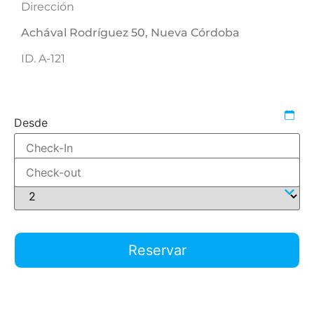
Dirección
Achával Rodríguez 50, Nueva Córdoba
ID. A-121
486059
Desde
Hasta
Adultos
Reservar