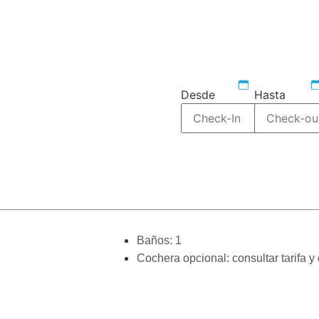
546085
reservar-studios
Desde
Hasta
Baños: 1
Cochera opcional: consultar tarifa y