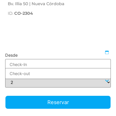
Bv. Illia 50 | Nueva Córdoba
ID.
CO-2304
1607722483
546100
reservar-1-dormitorio
Desde
Hasta
Adultos
Reservar