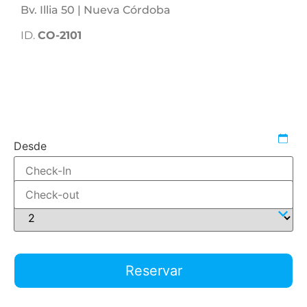
Bv. Illia 50 | Nueva Córdoba
ID.
CO-2101
1607722483
542199
reservar-1-dormitorio
Desde
Hasta
Adultos
Reservar