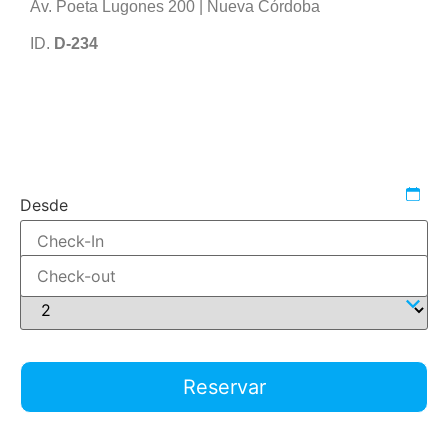
Av. Poeta Lugones 200 | Nueva Córdoba
ID.
D-234
1607722483
542722
reservar-1-dormitorio
Desde
Hasta
Adultos
Reservar