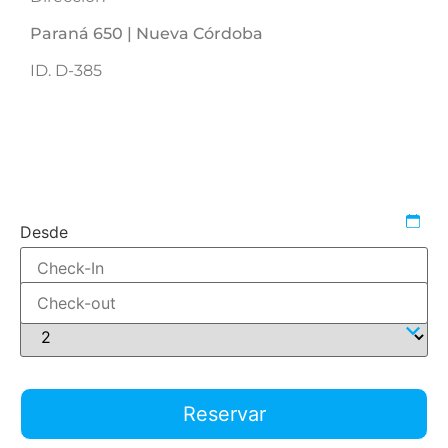
Paraná 650 | Nueva Córdoba
ID. D-385
1645623426
542371
reservar-2-dormitorios
Desde
Hasta
Adultos
Reservar