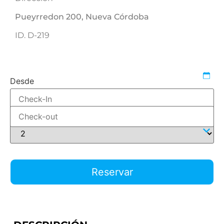
Pueyrredon 200, Nueva Córdoba
ID. D-219
542218
Desde
Hasta
Adultos
Reservar