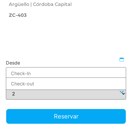
Argüello | Córdoba Capital
ZC-403
1607551018
576229
casas-de-vacaciones-en-cordoba
Desde
Hasta
Adultos
Reservar