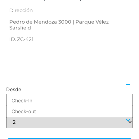
Dirección
Pedro de Mendoza 3000 | Parque Vélez
Sarsfield
ID. ZC-421
1607551018
552912
casas-de-vacaciones-en-cordoba
Desde
Hasta
Adultos